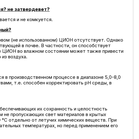
ся? не затвердевет?
вается и не комкуется.
ьный?
овом (не использованном) ЦИОН отсутствует. Однако
твующей в почве. В частности, он способствует
ие ЦИОН во влажном состоянии может также привести
 из воздуха.
я в производственном процессе в диапазоне 5,0-8,0
вами, т.е. способен корректировать рН среды, в
беспечивающих их сохранность и целостность
ем не пропускающих свет материалов в крытых
0 °С отдельно от летучих химических веществ. При
ательных температурах, но перед применением его