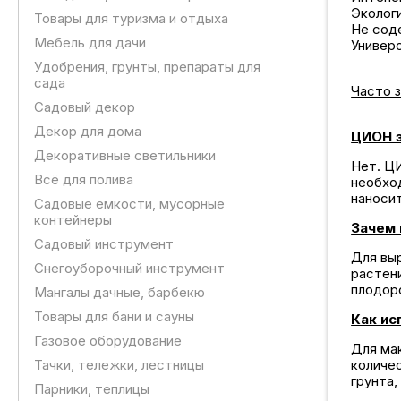
Эколог
Товары для туризма и отдыха
Не сод
Мебель для дачи
Универ
Удобрения, грунты, препараты для
сада
Часто 
Садовый декор
Декор для дома
ЦИОН 
Декоративные светильники
Нет. Ц
Всё для полива
необхо
наноси
Садовые емкости, мусорные
контейнеры
Зачем
Садовый инструмент
Для вы
Снегоуборочный инструмент
растени
плодор
Мангалы дачные, барбекю
Товары для бани и сауны
Как ис
Газовое оборудование
Для ма
Тачки, тележки, лестницы
количес
грунта,
Парники, теплицы