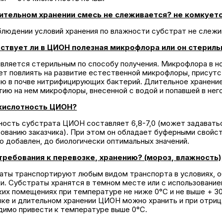
ительном хранении смесь не слеживается? не комкует
блюдении условий хранения по влажности субстрат не слежи
ствует ли в ЦИОН полезная микрофлора или он стерил
вляется стерильным по способу получения. Микрофлора в н
ет повлиять на развитие естественной микрофлоры, присутс
ию в почве нитрифицирующих бактерий. Длительное хранен
тию на нем микрофлоры, внесенной с водой и попавшей в него
кислотность ЦИОН?
ность субстрата ЦИОН составляет 6,8-7,0 (может задаватьс
ованию заказчика). При этом он обладает буферными свойст
 добавлен, до биологически оптимальных значений.
требования к перевозке, хранению? (мороз, влажность)
аты транспортируют любым видом транспорта в условиях, о
ки. Субстраты хранятся в темном месте или с использовани
ких помещениях при температуре не ниже 0°С и не выше + 3
зке и длительном хранении ЦИОН можно хранить и при отриц
димо привести к температуре выше 0°С.