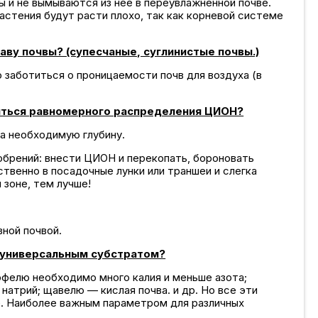
 и не вымываются из неё в переувлажненной почве.
астения будут расти плохо, так как корневой системе
аву почвы? (супесчаные, суглинистые почвы.)
 заботиться о проницаемости почв для воздуха (в
иться равномерного распределения ЦИОН?
а необходимую глубину.
обрений: внести ЦИОН и перекопать, бороновать
ственно в посадочные лунки или траншеи и слегка
зоне, тем лучше!
ной почвой.
я универсальным субстратом?
фелю необходимо много калия и меньше азота;
 натрий; щавелю — кислая почва. и др. Но все эти
е. Наиболее важным параметром для различных