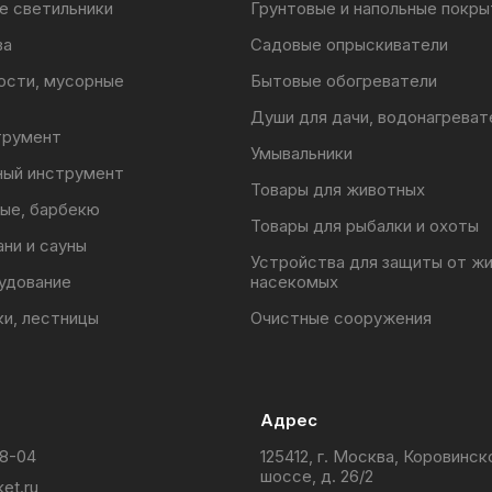
е светильники
Грунтовые и напольные покры
ва
Садовые опрыскиватели
ости, мусорные
Бытовые обогреватели
Души для дачи, водонагреват
трумент
Умывальники
ный инструмент
Товары для животных
ые, барбекю
Товары для рыбалки и охоты
ани и сауны
Устройства для защиты от ж
удование
насекомых
ки, лестницы
Очистные сооружения
Адрес
88-04
125412, г. Москва, Коровинск
шоссе, д. 26/2
et.ru