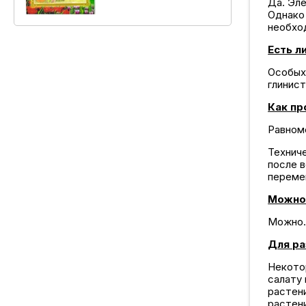
Да. Эл
Однако 
необхо
Есть л
Особых 
глинис
Как пр
Равном
Технич
после в
переме
Можно 
Можно.
Для ра
Некото
салату 
растен
растен