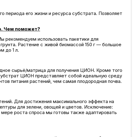
о периода его жизни и ресурса субстрата. Позволяет
гр. Чем поможет?
 Мы рекомендуем использовать пакетики для
 грунта. Растение с живой биомассой 150 г — большое
 до 1 л.
одное сырьё/матрица для получения ЦИОН. Кроме того
а субстрат ЦИОН представляет собой идеальную среду
нтов питания растений, чем самая плодородная почва.
тений. Для достижения максимального эффекта на
ептуры для зелени, овощей и цветов. Исключение:
о мере роста спроса мы готовы также адаптировать