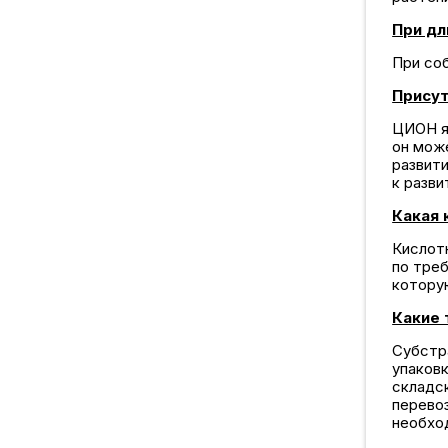
При дл
При со
Присут
ЦИОН я
он мож
развит
к разви
Какая 
Кислот
по треб
которую
Какие 
Субстр
упаков
складс
перево
необхо