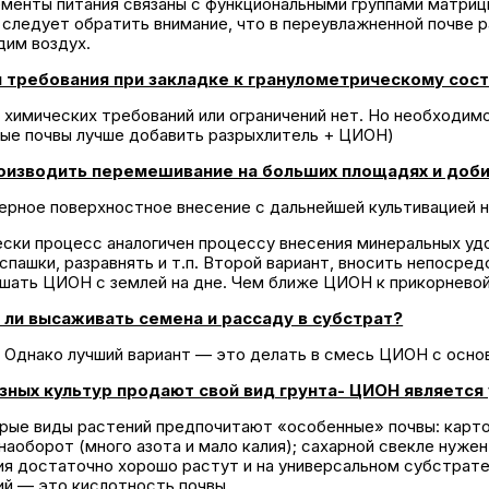
ементы питания связаны с функциональными группами матрицы
следует обратить внимание, что в переувлажненной почве р
дим воздух.
и требования при закладке к гранулометрическому сост
химических требований или ограничений нет. Но необходимо
тые почвы лучше добавить разрыхлитель + ЦИОН)
оизводить перемешивание на больших площадях и доб
ерное поверхностное внесение с дальнейшей культивацией н
ески процесс аналогичен процессу внесения минеральных уд
спашки, разравнять и т.п. Второй вариант, вносить непосред
шать ЦИОН с землей на дне. Чем ближе ЦИОН к прикорневой 
ли высаживать семена и рассаду в субстрат?
 Однако лучший вариант — это делать в смесь ЦИОН с основ
зных культур продают свой вид грунта- ЦИОН являетс
рые виды растений предпочитают «особенные» почвы: карто
наоборот (много азота и мало калия); сахарной свекле нужен
ия достаточно хорошо растут и на универсальном субстрат
ий — это кислотность почвы.