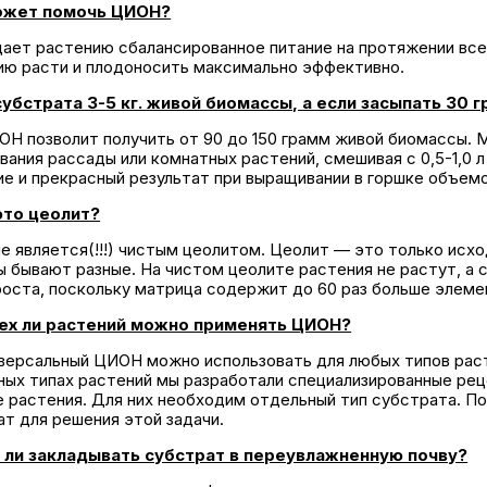
ожет помочь ЦИОН?
ает растению сбалансированное питание на протяжении всег
ию расти и плодоносить максимально эффективно.
. субстрата 3-5 кг. живой биомассы, а если засыпать 30 
ИОН позволит получить от 90 до 150 грамм живой биомассы.
ания рассады или комнатных растений, смешивая с 0,5-1,0 л
е и прекрасный результат при выращивании в горшке объемом
то цеолит?
е является(!!!) чистым цеолитом. Цеолит — это только исх
ы бывают разные. На чистом цеолите растения не растут, 
роста, поскольку матрица содержит до 60 раз больше элеме
ех ли растений можно применять ЦИОН?
иверсальный ЦИОН можно использовать для любых типов рас
ных типах растений мы разработали специализированные рец
е растения. Для них необходим отдельный тип субстрата. П
т для решения этой задачи.
ли закладывать субстрат в переувлажненную почву?