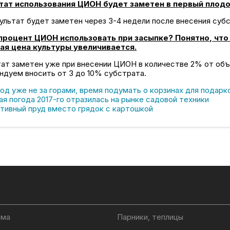
тат использования ЦИОН будет заметен в первый плод
ультат будет заметен через 3-4 недели после внесения субс
процент ЦИОН использовать при засыпке? Понятно, что 
ая цена культуры увеличивается.
тат заметен уже при внесении ЦИОН в количестве 2% от объ
ндуем вносить от 3 до 10% субстрата.
од уже не за горами, время подумать о корзинах для подарк
я погода 2017-го отразилась на рынке садовой техники
тивный пруд вместо грядок с картошкой
ома
Парники, теплицы