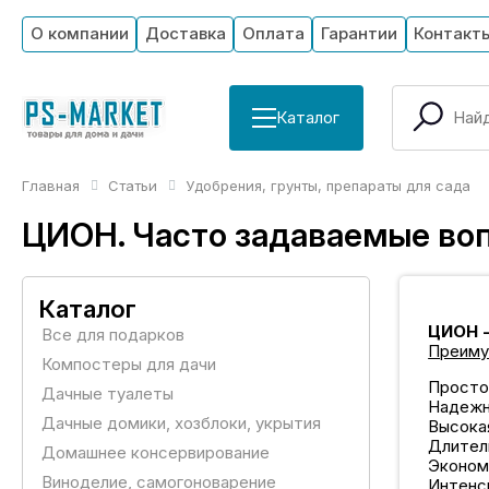
О компании
Доставка
Оплата
Гарантии
Контакт
Каталог
Главная
Статьи
Удобрения, грунты, препараты для сада
ЦИОН. Часто задаваемые во
Каталог
ЦИОН -
Все для подарков
Преиму
Компостеры для дачи
Простот
Дачные туалеты
Надежн
Дачные домики, хозблоки, укрытия
Высока
Длитель
Домашнее консервирование
Экономи
Виноделие, самогоноварение
Интенси