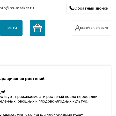
info@ps-market.ru
Обратный звонок
Найти
Вход/регистрация
ыращивания растений.
дой.
бствует приживаемости растений после пересадки.
ленных, овощных и плодово-ягодных культур.
 элементов, чем самый̆ плодородный̆ грунт.