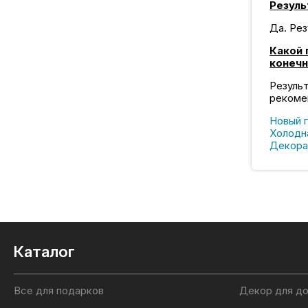
Резуль
Да. Рез
Какой 
конечн
Резуль
рекоме
Новый г
Холодна
Декора
Каталог
Все для подарков
Декор для д