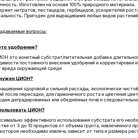
ичность. Изготовлен на основе 100% природного материала.
ержит нитратов, пестицидов, гербицидов, ускорителей рост
сальность. Пригоден для выращивания любых видов растений
задаваемые вопросы:
это удобрение?
ИОН это ионитный субстрат/питательная добавка длительно
димости постоянного внесения удобрений и корректировки их
т вреда окружающей среде
 нужен ЦИОН?
ращивания здоровой и сильной рассады, экологически чистой
й после пересадки, для гармоничного роста и цветения цвет
одия деградированных или обеднённых почв и следовательн
пользовать ЦИОН?
ксимально эффективного использования субстрата его необх
тве от 3 до 10 процентов от объема грунта, извлечённого п
 которое необходимо извлечь зависит от типа и размера рас