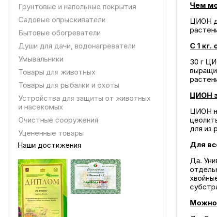
Чем м
Грунтовые и напольные покрытия
Садовые опрыскиватели
ЦИОН д
растен
Бытовые обогреватели
Души для дачи, водонагреватели
С 1 кг
Умывальники
30 г Ц
выращив
Товары для животных
растени
Товары для рыбалки и охоты
ЦИОН э
Устройства для защиты от животных
и насекомых
ЦИОН н
Очистные сооружения
цеолит
для из 
Уцененные товары
Для вс
Наши достижения
Да. Ун
отдель
хвойны
субстра
Можно 