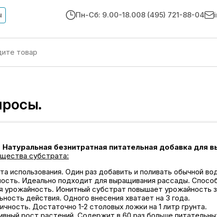
ы
Пн-Сб: 9.00-18.00
8 (495) 721-88-04
просы.
 Натуральная безнитратная питательная добавка для в
щества субстрата:
а использования. Один раз добавить и поливать обычной во
ость. Идеально подходит для выращивания рассады. Спосо
я урожайность. Ионитный субстрат повышает урожайность зе
ность действия. Одного внесения хватает на 3 года.
чность. Достаточно 1-2 столовых ложки на 1 литр грунта.
вный рост растений. Содержит в 60 раз больше питательных