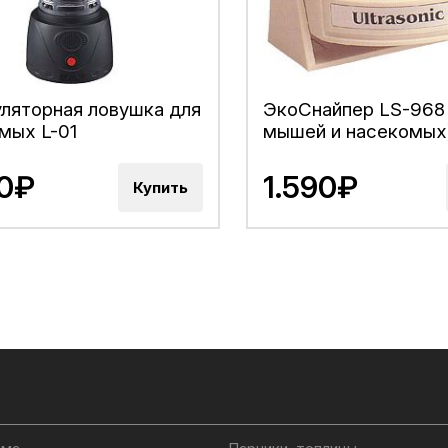
ляторная ловушка для
ЭкоСнайпер LS-968
мых L-01
мышей и насекомых
80₽
1.590₽
Купить