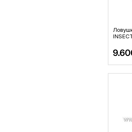
Ловушк
INSEC
9.6