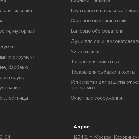
ома
Парники, теплицы
е светильники
Грунтовые и напольные покры
ва
Садовые опрыскиватели
ости, мусорные
Бытовые обогреватели
Души для дачи, водонагреват
трумент
Умывальники
ный инструмент
Товары для животных
ые, барбекю
Товары для рыбалки и охоты
ани и сауны
Устройства для защиты от ж
удование
насекомых
ки, лестницы
Очистные сооружения
Адрес
88-04
125412, г. Москва, Коровинск