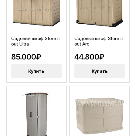
Садовый шкаф Store it
Садовый шкаф Store it
out Ultra
out Arc
85.000₽
44.800₽
Купить
Купить