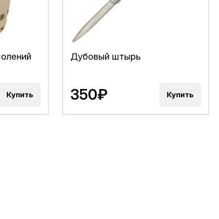
солений
Дубовый штырь
350₽
Купить
Купить