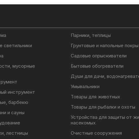
ома
Парники, теплицы
е светильники
Грунтовые и напольные покры
ва
Садовые опрыскиватели
ости, мусорные
Бытовые обогреватели
Души для дачи, водонагреват
трумент
Умывальники
ный инструмент
Товары для животных
ые, барбекю
Товары для рыбалки и охоты
ани и сауны
Устройства для защиты от ж
удование
насекомых
ки, лестницы
Очистные сооружения