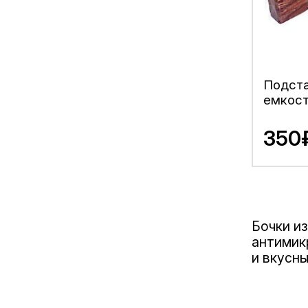
Подста
емкос
350
Бочки и
антимик
и вкусн