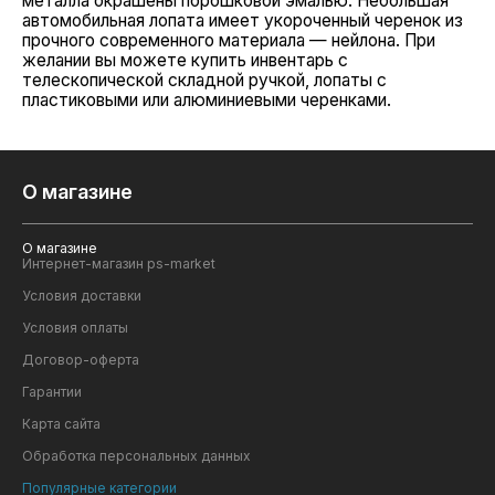
металла окрашены порошковой эмалью. Небольшая
автомобильная лопата имеет укороченный черенок из
прочного современного материала — нейлона. При
желании вы можете купить инвентарь с
телескопической складной ручкой, лопаты с
пластиковыми или алюминиевыми черенками.
О магазине
О магазине
Интернет-магазин ps-market
Условия доставки
Условия оплаты
Договор-оферта
Гарантии
Карта сайта
Обработка персональных данных
Популярные категории