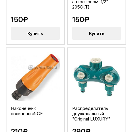
автостопом, 1/2"
205C(T)
150₽
150₽
Купить
Купить
Наконечник
Распределитель
поливочный GF
двухканальный
"Original LUXURY"
210₽
290₽