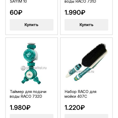
SAYIM 10
воды RACO 731D
60₽
1.990₽
Купить
Купить
Таймер для подачи
Набор RACO для
воды RACO 732D
мойки 407C
1.980₽
1.220₽