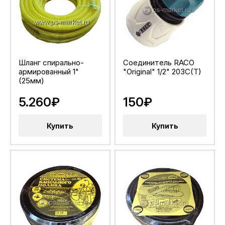
Шланг спирально-
Соединитель RACO
армированный 1"
"Original" 1/2" 203C(T)
(25мм)
5.260₽
150₽
Купить
Купить