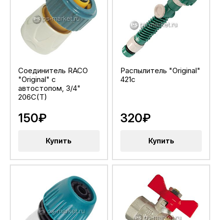
Соединитель RACO
Распылитель "Original"
"Original" с
421c
автостопом, 3/4"
206C(T)
150₽
320₽
Купить
Купить