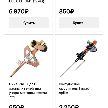
FLEX LD 3/4" (19мм)
6.970₽
850₽
Купить
Купить
Пика RACO для
Импульсный
распылителей два
ороситель Impact
упора металлическая
spike
729
650₽
2.250₽