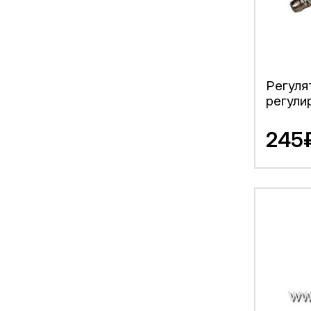
Регуля
регули
245