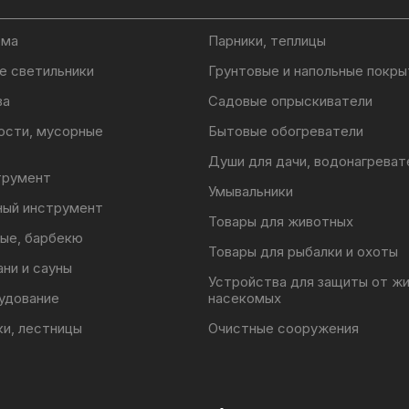
ома
Парники, теплицы
е светильники
Грунтовые и напольные покры
ва
Садовые опрыскиватели
ости, мусорные
Бытовые обогреватели
Души для дачи, водонагреват
трумент
Умывальники
ный инструмент
Товары для животных
ые, барбекю
Товары для рыбалки и охоты
ани и сауны
Устройства для защиты от ж
удование
насекомых
ки, лестницы
Очистные сооружения