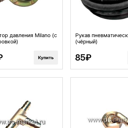
тор давления Milano (с
Рукав пневматическ
ровкой)
(чёрный)
₽
85₽
Купить