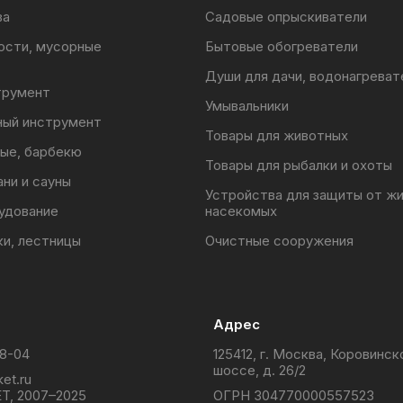
ва
Садовые опрыскиватели
ости, мусорные
Бытовые обогреватели
Души для дачи, водонагреват
трумент
Умывальники
ный инструмент
Товары для животных
ые, барбекю
Товары для рыбалки и охоты
ани и сауны
Устройства для защиты от ж
удование
насекомых
ки, лестницы
Очистные сооружения
Адрес
88-04
125412, г. Москва, Коровинск
шоссе, д. 26/2
et.ru
T, 2007–2025
ОГРН 304770000557523