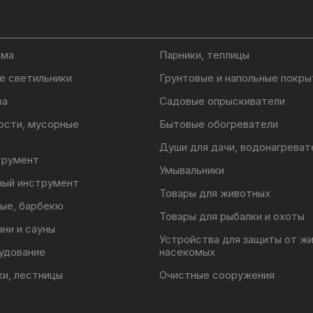
ома
Парники, теплицы
е светильники
Грунтовые и напольные покры
ва
Садовые опрыскиватели
ости, мусорные
Бытовые обогреватели
Души для дачи, водонагреват
трумент
Умывальники
ный инструмент
Товары для животных
ые, барбекю
Товары для рыбалки и охоты
ани и сауны
Устройства для защиты от ж
удование
насекомых
ки, лестницы
Очистные сооружения