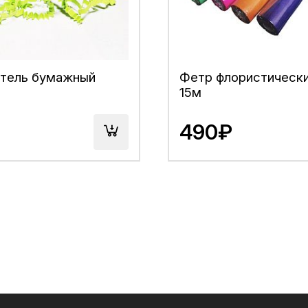
тель бумажный
Фетр флористически
15м
490₽