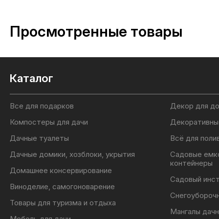
Просмотренные товары
Каталог
Все для подарков
Декор для д
Компостеры для дачи
Декоративны
Дачные туалеты
Всё для поли
Дачные домики, хозблоки, укрытия
Садовые емк
контейнеры
Домашнее консервирование
Садовый инс
Виноделие, самогоноварение
Снегоубороч
Товары для туризма и отдыха
Мангалы дачн
Мебель для дачи