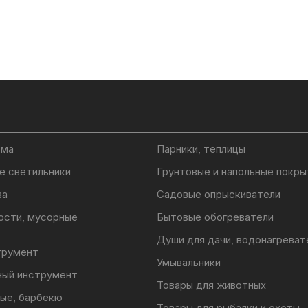
ома
Парники, теплицы
е светильники
Грунтовые и напольные покры
ва
Садовые опрыскиватели
ости, мусорные
Бытовые обогреватели
Души для дачи, водонагреват
трумент
Умывальники
ный инструмент
Товары для животных
ые, барбекю
Товары для рыбалки и охоты