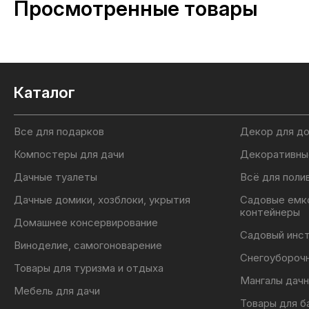
Просмотренные товары
Каталог
Все для подарков
Декор для д
Компостеры для дачи
Декоративны
Дачные туалеты
Всё для поли
Дачные домики, хозблоки, укрытия
Садовые емк
контейнеры
Домашнее консервирование
Садовый инс
Виноделие, самогоноварение
Снегоубороч
Товары для туризма и отдыха
Мангалы дачн
Мебель для дачи
Товары для б