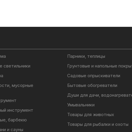
ома
Парники, теплицы
е светильники
Грунтовые и напольные покры
ва
Садовые опрыскиватели
ости, мусорные
Бытовые обогреватели
Души для дачи, водонагреват
трумент
Умывальники
ный инструмент
Товары для животных
ые, барбекю
Товары для рыбалки и охоты
ани и сауны