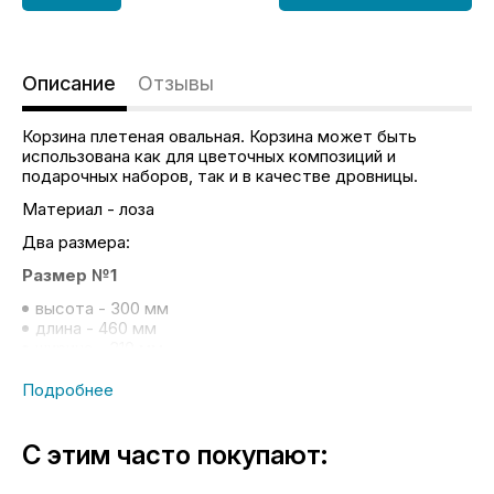
Описание
Отзывы
Корзина плетеная овальная. Корзина может быть
использована как для цветочных композиций и
подарочных наборов, так и в качестве дровницы.
Материал - лоза
Два размера:
Размер №1
высота - 300 мм
длина - 460 мм
ширина - 310 мм
высота борта - 160 мм
Размер №2
высота - 340 мм
длина - 580 мм
С этим часто покупают:
ширина - 360 мм
высота борта - 220 мм