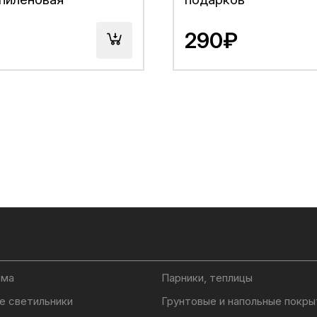
290₽
ома
Парники, теплицы
е светильники
Грунтовые и напольные покры