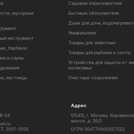
ва
Садовые опрыскиватели
ости, мусорные
Бытовые обогреватели
Души для дачи, водонагреват
трумент
Умывальники
ный инструмент
Товары для животных
ые, барбекю
Товары для рыбалки и охоты
ани и сауны
Устройства для защиты от ж
удование
насекомых
ки, лестницы
Очистные сооружения
Адрес
88-04
125412, г. Москва, Коровинск
шоссе, д. 26/2
et.ru
T, 2007–2025
ОГРН 304770000557523