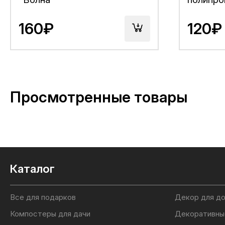
Размер №6
160₽
120₽
Длина – 48-50см
Ширина – 32см
Высота – 45см
Просмотренные товары
Каталог
Все для подарков
Декор для д
Компостеры для дачи
Декоративны