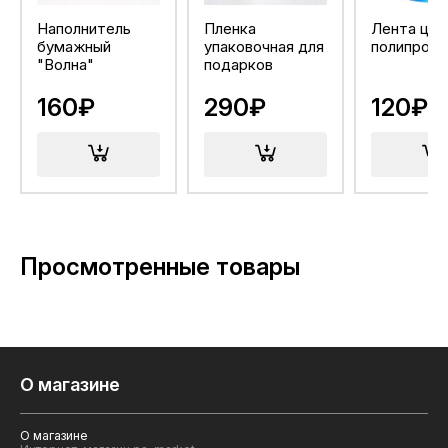
Наполнитель
Пленка
Лента цве
бумажный
упаковочная для
полипропи
"Волна"
подарков
160₽
290₽
120₽
Просмотренные товары
О магазине
О магазине