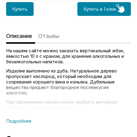
Купить
Купить в 1 клик
Описание
Отзывы
На нашем сайте можно заказать вертикальный жбан,
емкостью 10 л с краном, для хранения алкогольных и
безалкогольных напитков.
Изделие выполнено из дуба. Натуральное дерево
пропускает кислород, который необходим для
созревания хорошего вина и коньяка. Дубильные
вещества придают благородное послевкусие
алкоголю.
При оформлении заказа можно выбрать материал
обручей — нержавеющая сталь.
Габариты:
a – 33см
b – 28см
вес – 4кг