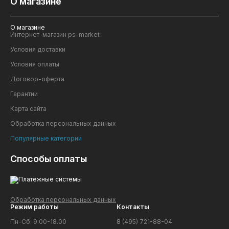
О магазине
Органическое вещ-во: 40%
Внешний вид: гранулы темно-серого цвета, диаметр:
1-5 мм
О магазине
Доп.информация: Не содержит хлор (Cl)
Интернет-магазин ps-market
Условия доставки
Условия оплаты
Договор-оферта
Гарантии
Карта сайта
Обработка персональных данных
Популярные категории
Способы оплаты
Обработка персональных данных
Режим работы
Контакты
Пн-Сб: 9.00-18.00
8 (495) 721-88-04