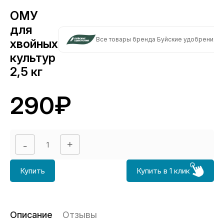
ОМУ
для
Все товары бренда Буйские удобрения
хвойных
культур
2,5 кг
290₽
Купить
Купить в 1 клик
Описание
Отзывы