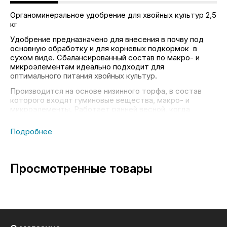
Органоминеральное удобрение для хвойных культур 2,5
кг
Удобрение предназначено для внесения в почву под
основную обработку и для корневых подкормок в
сухом виде. Сбалансированный состав по макро- и
микроэлементам идеально подходит для
оптимального питания хвойных культур.
Производится на основе низинного торфа, в состав
которого входят гуминовые вещества, макро- и
микроэлементы. Работает ранней весной, когда
растениям необходима стимуляция роста, летом - в
период активной вегетации и осенью, укрепляя
растения на зиму благодаря его пролонгированному
действию.
Состав:
Просмотренные товары
N (%): 4
P2O5 (%): 4.2
K2O (%): 11
MgO (%): 2.8
Микроэлементы: Fe - 0.15%; Cu - 0.01%; Zn - 0.01%
Гуминовые соединения: 9.7%