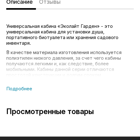
Описание
Отзывы
Универсальная кабина «Эколайт Гарден» - это
универсальная кабина для установки душа,
портативного биотуалета или хранения садового
инвентаря.
В качестве материала изготовления используется
полиэтилен низкого давления, за счет чего кабины
получаются легкими и, как следствие, более
мобильными. Кабины данной серии отличаются
простотой конструкции и долгим сроком
эксплуатации. Внутри возможна установка душа или
портативного биотуалета.
Универсальная кабина «Эколайт Гарден» оснащена
усиленным деревянным поддоном с антисептической
пропиткой, которая предотвращает преждевременное
Просмотренные товары
гниение дерева и увеличивает срок службы кабины.
Технические характеристики:
Полиэтилен низкого
Материал
давления