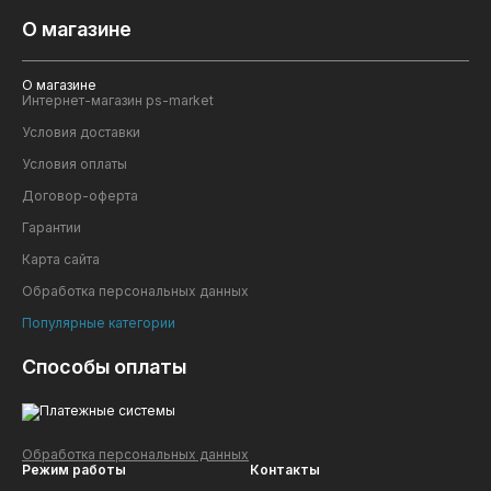
Габаритные размеры
1150x1110x2225 (± 10)
О магазине
(ДхШхВ), мм
Дверной проем (ДхВ), мм
650 x 1850
Вес, кг
50
О магазине
Интернет-магазин ps-market
Условия доставки
Комплектация:
Условия оплаты
1.
Корпус из профилированных стен
1
2.
Дверь со щеколдой
1
Договор-оферта
3.
Светопроницаемая крыша
1
Гарантии
4.
Крючок-вешалка одинарный
1
5.
Проушина для навесного замка
1
Карта сайта
6.
Усиленный поддон
1
Обработка персональных данных
Популярные категории
Способы оплаты
Обработка персональных данных
Режим работы
Контакты