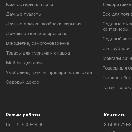
Торфяной поглотитель запаха 5 литров. - 1 уп
Компостеры для дачи
Декоративны
Вентиляционный канал 2 м - 1 шт.
Дачные туалеты
Всё для поли
Дренажный шланг и штуцер - 1 шт.
Дачные домики, хозблоки, укрытия
Садовые емк
контейнеры
Домашнее консервирование
Садовый инс
Виноделие, самогоноварение
Снегоубороч
Товары для туризма и отдыха
Мангалы дачн
Мебель для дачи
Товары для б
Удобрения, грунты, препараты для сада
Газовое обор
Садовый декор
Тачки, тележ
Режим работы
Контакты
Пн-Сб: 9.00-18.00
8 (495) 721-