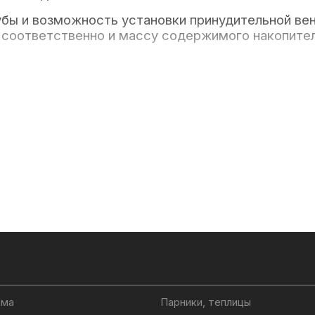
убы и возможность установки принудительной ве
 соответственно и массу содержимого накопител
 обычный торф, но более эффективно использова
-ЭКО» входит:
ома
Парники, теплицы