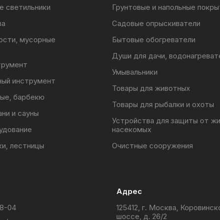
аковка
е светильники
Грунтовые и напольные покры
ва
Садовые опрыскиватели
ости, мусорные
Бытовые обогреватели
Души для дачи, водонагреват
трумент
Умывальники
ный инструмент
Товары для животных
ые, барбекю
Товары для рыбалки и охоты
ани и сауны
Устройства для защиты от ж
удование
насекомых
ки, лестницы
Очистные сооружения
Адрес
88-04
125412, г. Москва, Коровинск
шоссе, д. 26/2