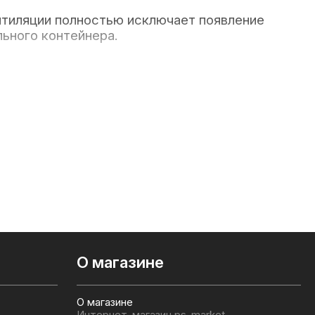
нтиляции полностью исключает появление
ьного контейнера.
ние специальной торфяной смеси типа
О магазине
О магазине
Интернет-магазин ps-market