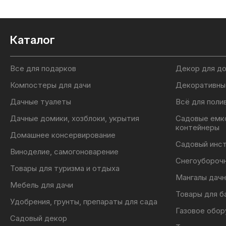
Каталог
Все для подарков
Декор для д
Компостеры для дачи
Декоративны
Дачные туалеты
Всё для поли
Дачные домики, хозблоки, укрытия
Садовые емк
контейнеры
Домашнее консервирование
Садовый инс
Виноделие, самогоноварение
Снегоубороч
Товары для туризма и отдыха
Мангалы дачн
Мебель для дачи
Товары для б
Удобрения, грунты, препараты для сада
Газовое обор
Садовый декор