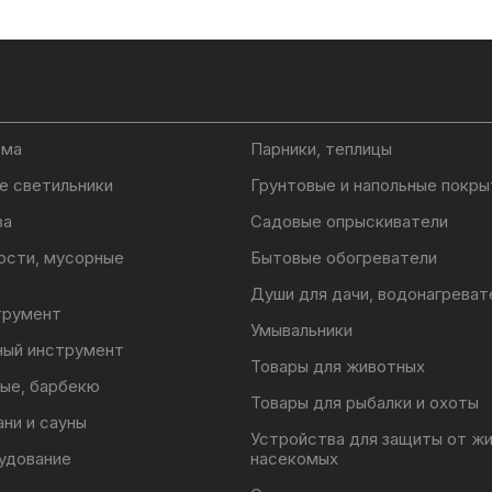
ома
Парники, теплицы
е светильники
Грунтовые и напольные покры
ва
Садовые опрыскиватели
ости, мусорные
Бытовые обогреватели
Души для дачи, водонагреват
трумент
Умывальники
ный инструмент
Товары для животных
ые, барбекю
Товары для рыбалки и охоты
ани и сауны
Устройства для защиты от ж
удование
насекомых