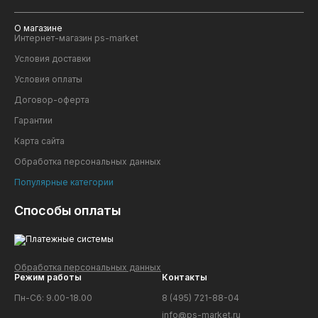
Размер №2
количество зубьев - 8шт
О магазине
ширина возделываемого участка - 620мм
Интернет-магазин ps-market
При оформлении заказа на сайте выберете размер
Условия доставки
изделия.
Условия оплаты
Договор-оферта
Гарантии
Карта сайта
Обработка персональных данных
Популярные категории
Способы оплаты
Обработка персональных данных
Режим работы
Контакты
Пн-Сб: 9.00-18.00
8 (495) 721-88-04
info@ps-market.ru