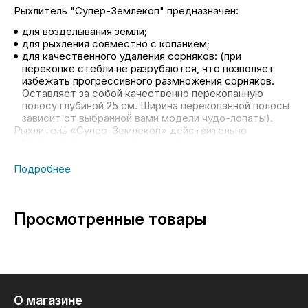
Рыхлитель "Супер-Землекоп" предназначен:
для возделывания земли;
для рыхления совместно с копанием;
для качественного удаления сорняков: (при
перекопке стебли не разрубаются, что позволяет
избежать прогрессивного размножения сорняков.
Оставляет за собой качественно перекопанную
полосу глубиной 25 см. Ширина перекопанной полосы
зависит от выбранной вами модели чудо-лопаты).
Рыхлитель «Супер-Землекоп» действительно
облегчает труд садовода, значительно снижая
нагрузку на спину и плечи в процессе работы!
Производительность перекопки значительно
увеличивается по сравнению со штыковой лопатой ( до
2-х соток в час) Изогнутая форма штырей рыхлителя
позволяет производить качественное рыхление почвы,
Просмотренные товары
и отказаться от традиционной обработки граблями!
Возможны два размера рыхлителя:
Размер №1
количество зубьев - 7шт
ширина возделываемого участка - 550мм
О магазине