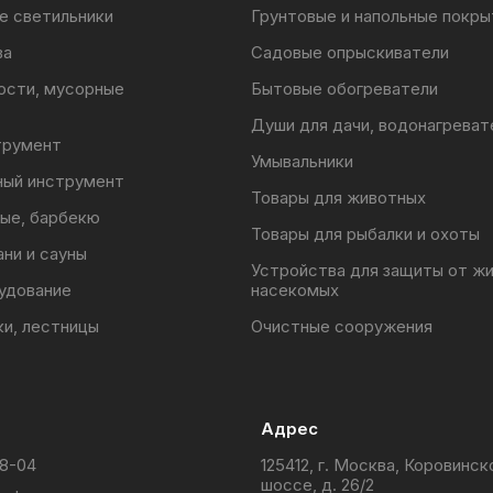
е светильники
Грунтовые и напольные покры
ва
Садовые опрыскиватели
ости, мусорные
Бытовые обогреватели
Души для дачи, водонагреват
трумент
Умывальники
ный инструмент
Товары для животных
ые, барбекю
Товары для рыбалки и охоты
ани и сауны
Устройства для защиты от ж
удование
насекомых
ки, лестницы
Очистные сооружения
Адрес
88-04
125412, г. Москва, Коровинск
шоссе, д. 26/2