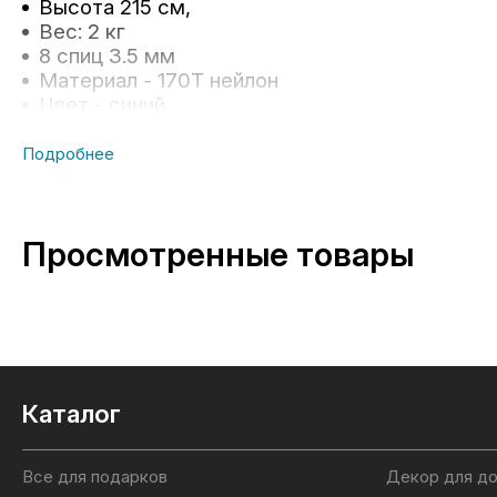
Высота 215 см,
Вес: 2 кг
8 спиц 3.5 мм
Материал - 170T нейлон
Цвет - синий
Внутренняя сторона с серебрянным покрыти
Стойка 32/32 мм с алюминиевым болтом
Пластиковый наклонный механизм
Внутренняя сторона с серебрянным покрыти
Чехол ПВХ
Просмотренные товары
Каталог
Все для подарков
Декор для д