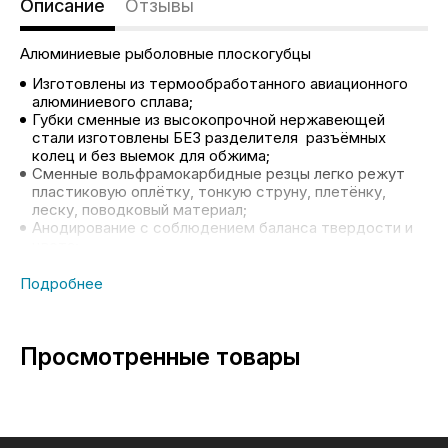
Описание
Отзывы
Алюминиевые рыболовные плоскогубцы
Изготовлены из термообработанного авиационного
алюминиевого сплава;
Губки сменные из высокопрочной нержавеющей
стали изготовлены БЕЗ разделителя разъёмных
колец и без выемок для обжима;
Сменные вольфрамокарбидные резцы легко режут
пластиковую оплётку, тонкую струну, плетёнку,
леску, поводковый материал;
Анодирование с соблюдением баланса твердости и
цвета;
Удобный эргономичный дизайн ручек с пружинно
возвратным механизмом;
Размер: 5.5"/115мм
Вес: 65г.
ИДЕАЛЬНО подходят для всех видов рыбалки
Просмотренные товары
включая ловлю нахлыстом и ловлю в зимнее время;
Уровень резки: ****