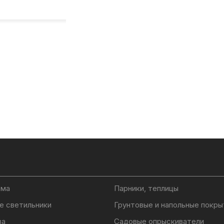
ома
Парники, теплицы
е светильники
Грунтовые и напольные покры
ва
Садовые опрыскиватели