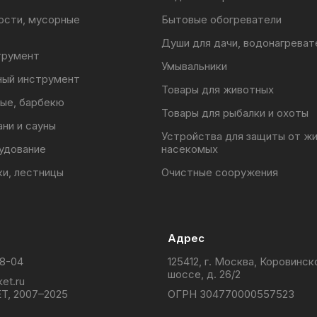
ости, мусорные
Бытовые обогреватели
Души для дачи, водонагреват
трумент
Умывальники
ный инструмент
Товары для животных
ые, барбекю
Товары для рыбалки и охоты
ани и сауны
Устройства для защиты от ж
удование
насекомых
ки, лестницы
Очистные сооружения
Адрес
88-04
125412, г. Москва, Коровинск
шоссе, д. 26/2
et.ru
T, 2007–2025
ОГРН 304770000557523