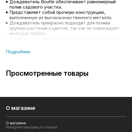
Дождеватель Boutte обеспечивает равномерный
полив садового участка.
Представляет собой прочную конструкцию,
выполненную из высококачественного металла.
Дождеватель прекрасно подходит для полива
хрупких растений и цветов, так как не повреждает
молодые побеги.
Полив осуществляется в виде моросящего дождя,
мелкими капельками.
Металлическое основание можно разместить на
любой поверхности: рыхлой, твердой, песчаной и
каменистой.
Насадка легко снимается и чистится
Просмотренные товары
О магазине
О магазине
Интернет-магазин ps-market