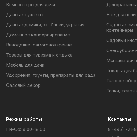
c - 140 мм
Компостеры для дачи
Декоративны
d - 380 мм
Дачные туалеты
Всё для поли
Дачные домики, хозблоки, укрытия
Садовые емк
контейнеры
Домашнее консервирование
Садовый инс
Виноделие, самогоноварение
Снегоубороч
Товары для туризма и отдыха
Мангалы дачн
Мебель для дачи
Товары для б
Удобрения, грунты, препараты для сада
Газовое обор
Садовый декор
Тачки, тележ
Режим работы
Контакты
Пн-Сб: 9.00-18.00
8 (495) 721-