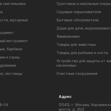
е светильники
Грунтовые и напольные покры
ва
Садовые опрыскиватели
ости, мусорные
Бытовые обогреватели
Души для дачи, водонагреват
трумент
Умывальники
ный инструмент
Товары для животных
ые, барбекю
Товары для рыбалки и охоты
ани и сауны
Устройства для защиты от ж
удование
насекомых
ки, лестницы
Очистные сооружения
Адрес
88-04
125412, г. Москва, Коровинск
шоссе, д. 26/2