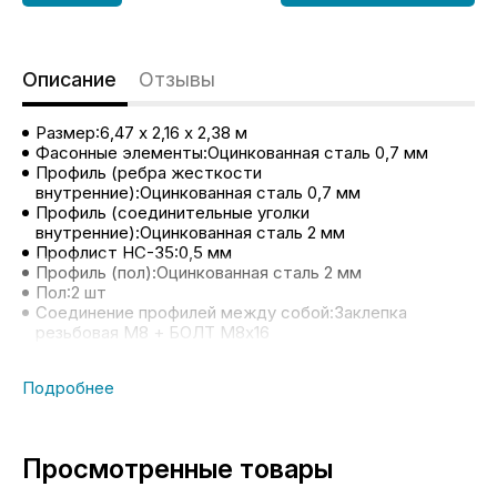
Описание
Отзывы
Размер:6,47 х 2,16 х 2,38 м
Фасонные элементы:Оцинкованная сталь 0,7 мм
Профиль (ребра жесткости
внутренние):Оцинкованная сталь 0,7 мм
Профиль (соединительные уголки
внутренние):Оцинкованная сталь 2 мм
Профлист НС-35:0,5 мм
Профиль (пол):Оцинкованная сталь 2 мм
Пол:2 шт
Соединение профилей между собой:Заклепка
резьбовая М8 + БОЛТ М8х16
Соединение профилей с профлистом:Заклепка
алюминиевая вытяжная 4,8х12
Соединение уголков внутренних с боковыми стенами
и крышей:Заклепка резьбовая М8 + БОЛТ М8х16
Соединение пола (OSB) c профилем:Саморез 5х35 (с
буром под металл)
Просмотренные товары
Соединение боковой стены с полом (OSB):Саморез
5х35