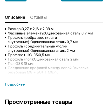
Описание
Отзывы
Размер:3,27 х 2,16 х 2,38 м
Фасонные элементы:Оцинкованная сталь 0,7 мм
Профиль (ребра жесткости
внутренние):Оцинкованная сталь 0,7 мм
Профиль (соединительные уголки
внутренние):Оцинкованная сталь 2 мм
Профлист НС-35:0,5 мм
Профиль (пол):Оцинкованная сталь 2 мм
Пол:OSB 18 мм
Соединение профилей между собой:Заклепка
резьбовая М8 + БОЛТ М8х16
Соединение профилей с профлистом:Заклепка
алюминиевая вытяжная 4,8х12
Соединение уголков внутренних с боковыми стенами
и крышей:Заклепка резьбовая М8 + БОЛТ М8х16
Соединение пола (OSB) c профилем:Саморез 5х35 (с
буром под металл)
Просмотренные товары
Соединение боковой стены с полом (OSB):Саморез
5х35