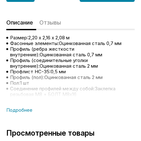
Описание
Отзывы
Размер:2,20 х 2,16 х 2,08 м
Фасонные элементы:Оцинкованная сталь 0,7 мм
Профиль (ребра жесткости
внутренние):Оцинкованная сталь 0,7 мм
Профиль (соединительные уголки
внутренние):Оцинкованная сталь 2 мм
Профлист НС-35:0,5 мм
Профиль (пол):Оцинкованная сталь 2 мм
Пол:1 шт
Соединение профилей между собой:Заклепка
резьбовая М8 + БОЛТ М8х16
Соединение профилей с профлистом:Заклепка
алюминиевая вытяжная 4,8х12
Соединение уголков внутренних с боковыми стенами
и крышей:Заклепка резьбовая М8 + БОЛТ М8х16
Соединение пола (OSB) c профилем:Саморез 5х35 (с
буром под металл)
Просмотренные товары
Соединение боковой стены с полом (OSB):Саморез
5х35