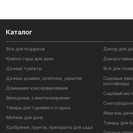
Каталог
Все для подарков
Декор для д
Компостеры для дачи
Декоративны
Дачные туалеты
Всё для поли
Дачные домики, хозблоки, укрытия
Садовые емк
контейнеры
Домашнее консервирование
Садовый инс
Виноделие, самогоноварение
Снегоубороч
Товары для туризма и отдыха
Мангалы дачн
Мебель для дачи
Товары для б
Удобрения, грунты, препараты для сада
Газовое обор