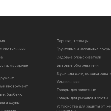
ома
Парники, теплицы
е светильники
Грунтовые и напольные покры
ва
Садовые опрыскиватели
ости, мусорные
Бытовые обогреватели
Души для дачи, водонагреват
трумент
Умывальники
ный инструмент
Товары для животных
ые, барбекю
Товары для рыбалки и охоты
ани и сауны
Устройства для защиты от ж
удование
насекомых