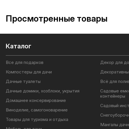
Просмотренные товары
Каталог
Все для подарков
Декор для д
Компостеры для дачи
Декоративны
Дачные туалеты
Всё для поли
Дачные домики, хозблоки, укрытия
Садовые емк
контейнеры
Домашнее консервирование
Садовый инс
Виноделие, самогоноварение
Снегоубороч
Товары для туризма и отдыха
Мангалы дачн
Мебель для дачи