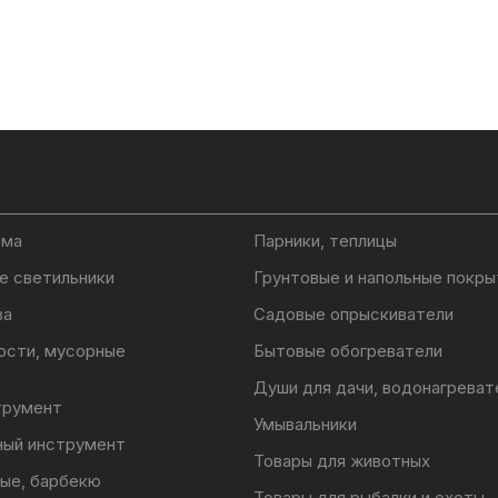
ома
Парники, теплицы
е светильники
Грунтовые и напольные покры
ва
Садовые опрыскиватели
ости, мусорные
Бытовые обогреватели
Души для дачи, водонагреват
трумент
Умывальники
ный инструмент
Товары для животных
ые, барбекю
Товары для рыбалки и охоты